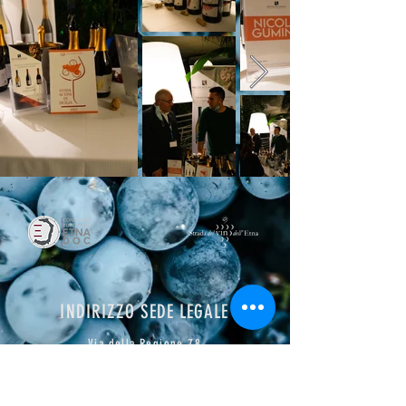
INDIRIZZO SEDE LEGALE
Via della Regione 78
San Giovanni l
a
Punta,
CT 95037